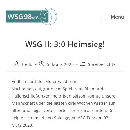
Zum
Inhalt
Menü
springen
WSG II: 3:0 Heimsieg!
Beitrags-
Beitrag
Beitrags-
Heilü
5. März 2020
Spielberichte
Autor:
veröffentlicht:
Kategorie:
Endlich läuft der Motor wieder an!
Nach einer, aufgrund von Spielerausfällen und
Hallenschließungen, holprigen Saison, konnte unsere
Mannschaft über die letzten drei Wochen wieder zur
alten und sogar verbesserter Form zurückfinden. Dies
zeigte sich im letzten Spiel gegen ASG Porz am 03.
März 2020.